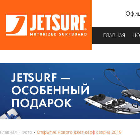
Офиц
ГЛАВНАЯ
НО
Главная
Фото
Открытие нового джет-серф сезона 2019