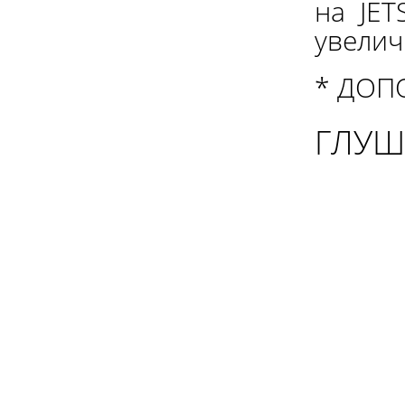
на JET
увелич
* ДОП
ГЛУШ