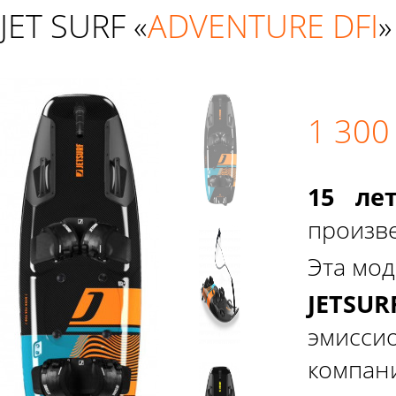
JET SURF «
ADVENTURE DFI
»
1 300
15 ле
FLUO YELLOW
произве
Эта мод
JETSU
эмисс
компа