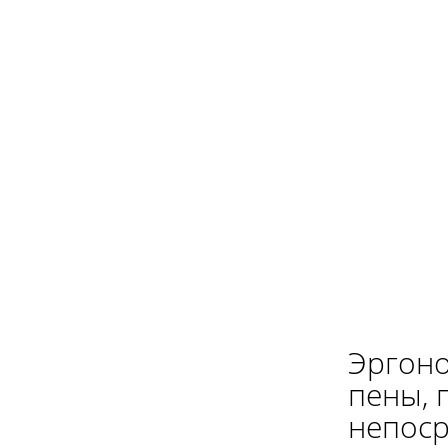
Эргоно
пены, 
непоср