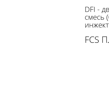
DFI - 
смесь 
инжект
FCS 