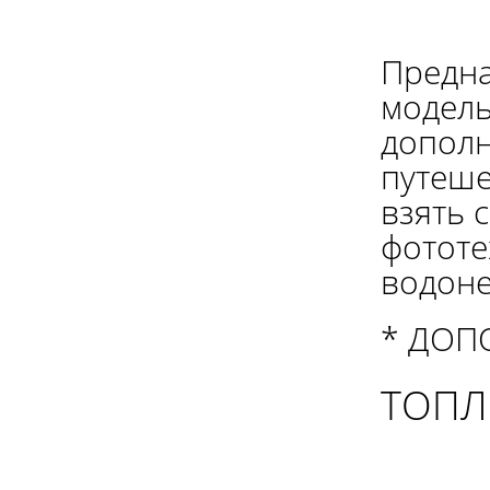
Предна
модель
дополн
путеше
взять 
фототе
водоне
* ДОП
ТОПЛ