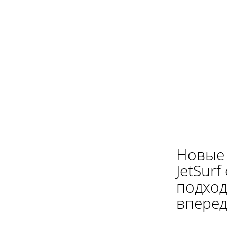
Новые 
JetSur
подход
впереди