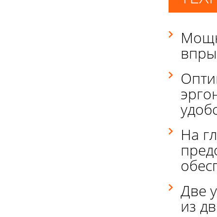
Мощн
впры
Опти
эрго
удоб
На г
пред
обес
Две 
из д