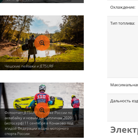
Охлаждение:
Тип топлива:
Чешские пейзажи и JETSURF
Максимальная
Дальность езд
Фотоотчет JETSURF на Кубке России по
аквабайку и новым дисциплинам 2020
(мотосерф) 11 сентября в Конаково под
Элект
эгидой Федерации водно-моторного
спорта России