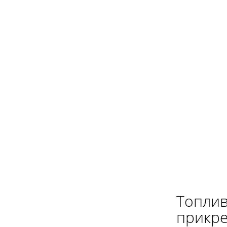
Топлив
прикре