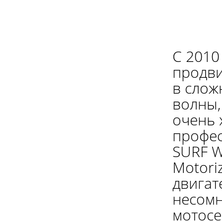
C 2010
продви
в слож
волны,
очень 
профес
SURF 
Motori
двигат
несомн
мотос