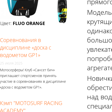
прямого
Моде
крутящи
Цвет:
FLUO ORANGE
FLUO YELLOW
одинак
большо
Соревнования в
дисциплине «доска с
увлека
водометом GP1»
попро
25 июля 2025
агрегат
Мотосерферы! Kлуб «Сансет бич»
приглашает спортсменов принять
Новичк
участие в соревнованиях в дисциплине
обрест
«доска с водометом GP1».
над вод
Кэмп "MOTOSURF RACING
специа
ACADEMY"