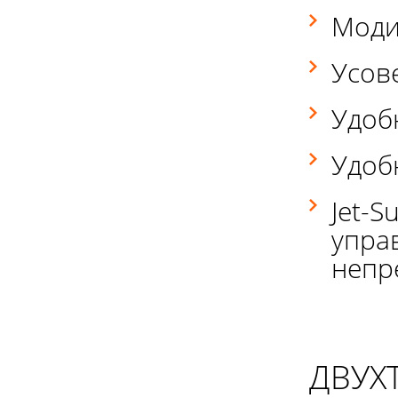
Моди
Усов
Удоб
Удоб
Jet-
упра
непр
ДВУХ