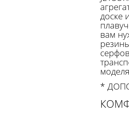
агрега
доске 
плавуч
вам ну
резины
серфов
трансп
моделя
* ДОП
КОМФ