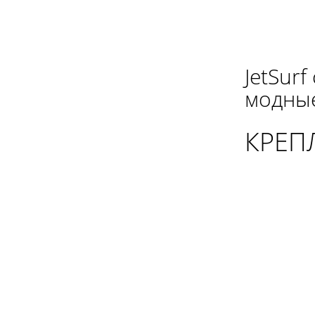
JetSur
модные
КРЕП