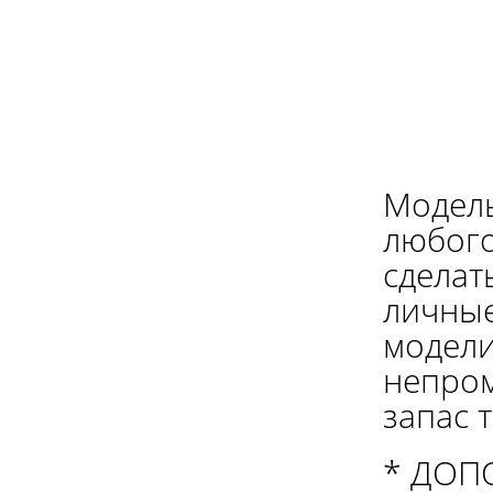
Модель
любого
сделат
личные
модели
непром
запас 
* ДОП