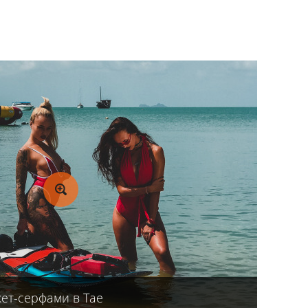
жет-серфами в Тае