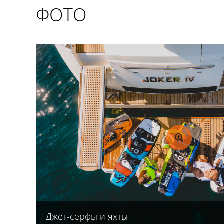
ФОТО
Джет-серфы и яхты